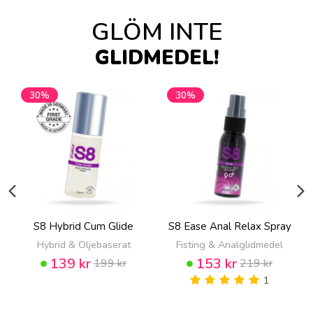
GLÖM INTE
GLIDMEDEL!
30%
30%
S8 Hybrid Cum Glide
S8 Ease Anal Relax Spray
Hybrid & Oljebaserat
Fisting & Analglidmedel
139 kr
153 kr
199 kr
219 kr
1