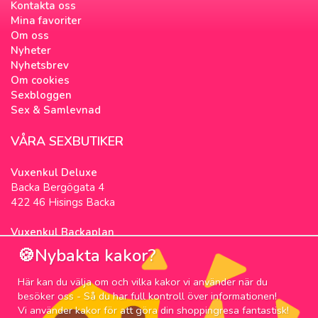
Kontakta oss
Mina favoriter
Om oss
Nyheter
Nyhetsbrev
Om cookies
Sexbloggen
Sex & Samlevnad
VÅRA SEXBUTIKER
Vuxenkul Deluxe
Backa Bergögata 4
422 46 Hisings Backa
Vuxenkul Backaplan
Färgfabriksgatan 3
🍪Nybakta kakor?
417 05 Göteborg
Här kan du välja om och vilka kakor vi använder när du
NYHETSBREV
besöker oss - Så du har full kontroll över informationen!
Vi använder kakor för att göra din shoppingresa fantastisk!
Prenumerera på nyhetsbrevet för våra bästa