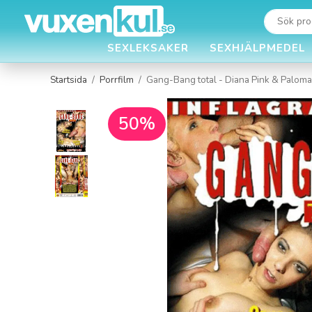
SEXLEKSAKER
SEXHJÄLPMEDEL
Startsida
/
Porrfilm
/
Gang-Bang total - Diana Pink & Paloma
50%