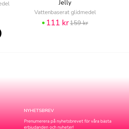
Jelly
edel
Vattenbaserat glidmedel
111 kr
159 kr
NYHETSBREV
Prenumerera på nyhetsbrevet för våra bästa
erbjudanden och nyheter!