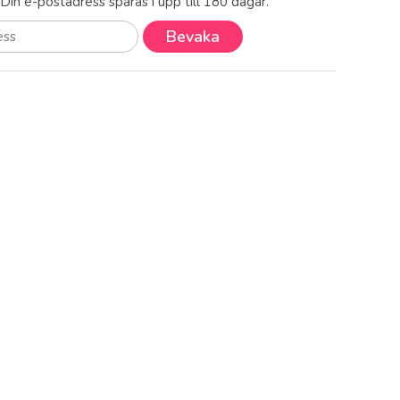
! Din e-postadress sparas i upp till 180 dagar.
Bevaka