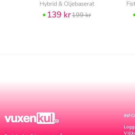
Hybrid & Oljebaserat
Fis
139 kr
199 kr
INF
Logg
Villk