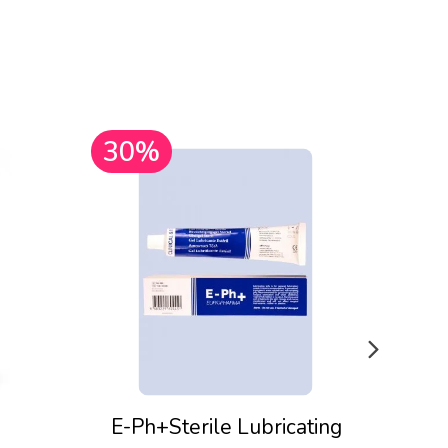
30%
30
E-Ph+Sterile Lubricating
Pju