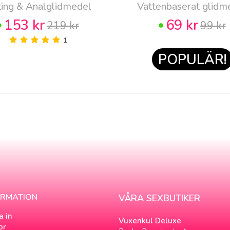
ting & Analglidmedel
Vattenbaserat glidm
153 kr
69 kr
219 kr
99 kr
1
POPULÄR!
ORMATION
VÅRA SEXBUTIKER
a in
Vuxenkul Deluxe
or