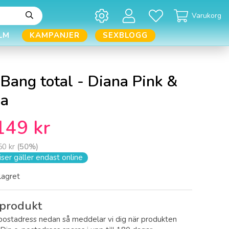
Varukorg
LM
KAMPANJER
SEXBLOGG
Bang total - Diana Pink &
ma
149 kr
50 kr
(
50
%)
ser gäller endast online
 lagret
produkt
postadress nedan så meddelar vi dig när produkten