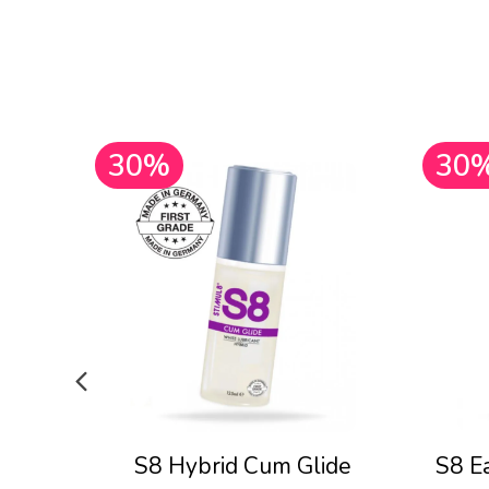
30%
30
S8 Hybrid Cum Glide
S8 E