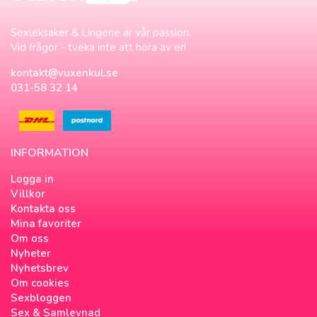
Sexleksaker & Lingerie är vår passion.
Vid frågor - tveka inte att höra av er!
kontakt@vuxenkul.se
031-58 32 14
INFORMATION
Logga in
Villkor
Kontakta oss
Mina favoriter
Om oss
Nyheter
Nyhetsbrev
Om cookies
Sexbloggen
Sex & Samlevnad