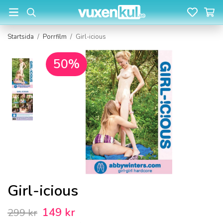
Startsida
/
Porrfilm
/
Girl-icious
50%
Girl-icious
149 kr
299 kr