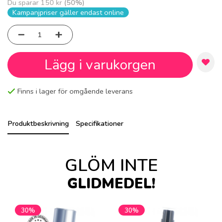
Du sparar
150 kr
(
50
%)
Kampanjpriser gäller endast online
Lägg i varukorgen
Finns i lager för omgående leverans
Produktbeskrivning
Specifikationer
GLÖM INTE
GLIDMEDEL!
30%
30%