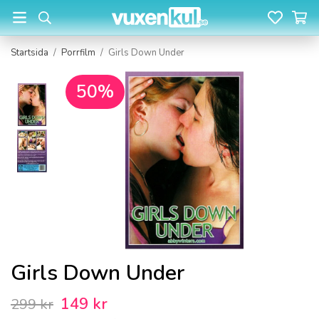
Startsida
/
Porrfilm
/
Girls Down Under
50%
Girls Down Under
149 kr
299 kr