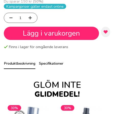
Du sparar
150 kr
(
50
%)
Kampanjpriser gäller endast online
Lägg i varukorgen
Finns i lager för omgående leverans
Produktbeskrivning
Specifikationer
GLÖM INTE
GLIDMEDEL!
30%
30%