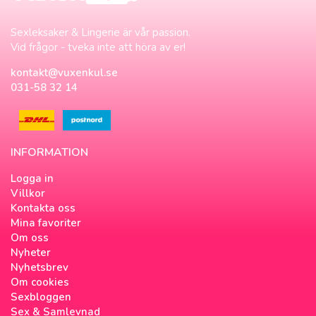
Sexleksaker & Lingerie är vår passion.
Vid frågor - tveka inte att höra av er!
kontakt@vuxenkul.se
031-58 32 14
INFORMATION
Logga in
Villkor
Kontakta oss
Mina favoriter
Om oss
Nyheter
Nyhetsbrev
Om cookies
Sexbloggen
Sex & Samlevnad