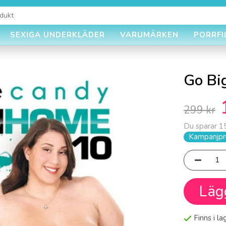
SEXIGA UNDERKLÄDER
VARUMÄRKEN
PORRFI
Go Bi
299 kr
Du sparar
1
Kampanjpri
Läg
Finns i l