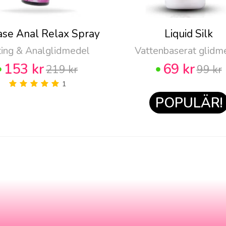
ase Anal Relax Spray
Liquid Silk
ting & Analglidmedel
Vattenbaserat glidm
153 kr
69 kr
219 kr
99 kr
1
POPULÄR!