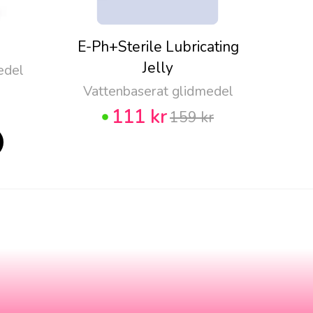
E-Ph+Sterile Lubricating
Pju
Jelly
edel
Vattenbaserat glidmedel
111 kr
159 kr