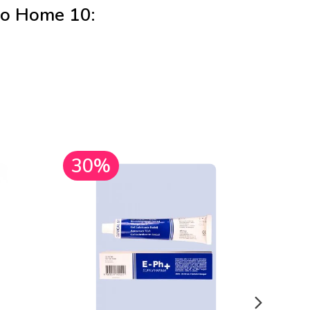
o Home 10:
30%
30