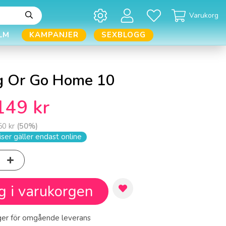
Varukorg
LM
KAMPANJER
SEXBLOGG
g Or Go Home 10
149 kr
50 kr
(
50
%)
ser gäller endast online
g i varukorgen
ager för omgående leverans