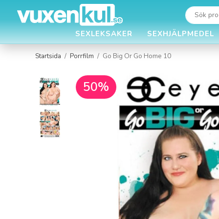
SEXLEKSAKER
SEXHJÄLPMEDEL
Startsida
/
Porrfilm
/
Go Big Or Go Home 10
50%