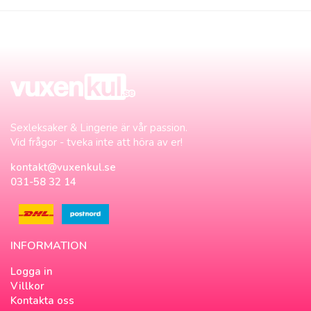
Sexleksaker & Lingerie är vår passion.
Vid frågor - tveka inte att höra av er!
kontakt@vuxenkul.se
031-58 32 14
INFORMATION
Logga in
Villkor
Kontakta oss