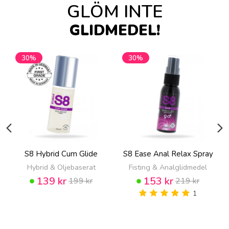
GLÖM INTE
GLIDMEDEL!
30%
30%
S8 Hybrid Cum Glide
S8 Ease Anal Relax Spray
Hybrid & Oljebaserat
Fisting & Analglidmedel
139 kr
153 kr
199 kr
219 kr
1