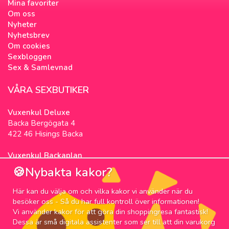
Mina favoriter
Om oss
Nyheter
Nyhetsbrev
Om cookies
Sexbloggen
Sex & Samlevnad
VÅRA SEXBUTIKER
Vuxenkul Deluxe
Backa Bergögata 4
422 46 Hisings Backa
Vuxenkul Backaplan
Färgfabriksgatan 3
🍪Nybakta kakor?
417 05 Göteborg
Här kan du välja om och vilka kakor vi använder när du
NYHETSBREV
besöker oss - Så du har full kontroll över informationen!
Vi använder kakor för att göra din shoppingresa fantastisk!
Prenumerera på nyhetsbrevet för våra bästa
Dessa är små digitala assistenter som ser till att din varukorg
erbjudanden och nyheter!