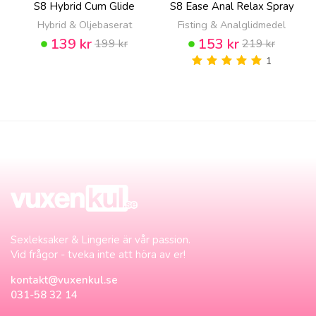
S8 Hybrid Cum Glide
S8 Ease Anal Relax Spray
Hybrid & Oljebaserat
Fisting & Analglidmedel
139 kr
153 kr
199 kr
219 kr
1
Sexleksaker & Lingerie är vår passion.
Vid frågor - tveka inte att höra av er!
kontakt@vuxenkul.se
031-58 32 14