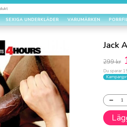
SEXIGA UNDERKLÄDER
VARUMÄRKEN
PORRFI
Jack 
299 kr
Du sparar
1
Kampanjpri
Läg