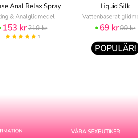
ase Anal Relax Spray
Liquid Silk
ting & Analglidmedel
Vattenbaserat glidm
153 kr
69 kr
219 kr
99 kr
1
POPULÄR!
ORMATION
VÅRA SEXBUTIKER