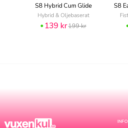
S8 Hybrid Cum Glide
S8 E
Hybrid & Oljebaserat
Fis
139 kr
199 kr
INF