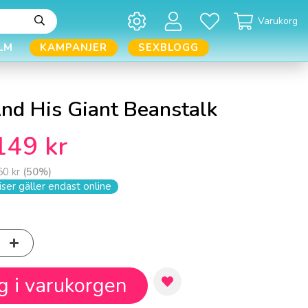
Varukorg
LM
KAMPANJER
SEXBLOGG
And His Giant Beanstalk
149 kr
50 kr
(
50
%)
ser gäller endast online
g i varukorgen