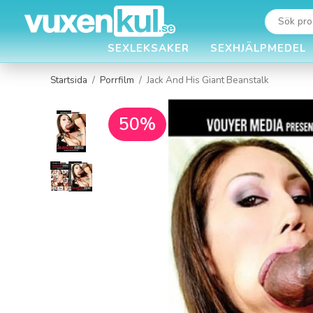
SEXLEKSAKER
SEXHJÄLPMEDEL
Startsida
/
Porrfilm
/
Jack And His Giant Beanstalk
50%