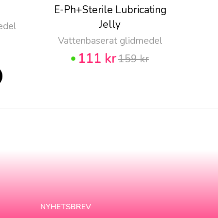
E-Ph+Sterile Lubricating
Pju
Jelly
edel
Vattenbaserat glidmedel
111 kr
159 kr
NYHETSBREV