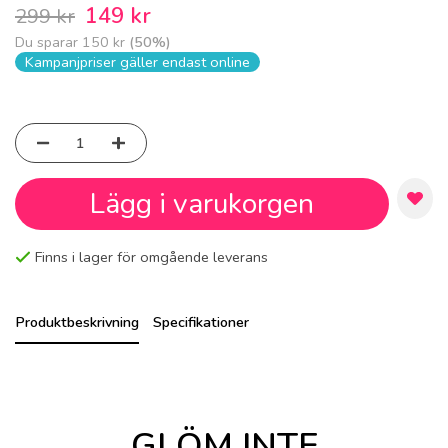
149 kr
299 kr
Du sparar
150 kr
(
50
%)
Kampanjpriser gäller endast online
Lägg i varukorgen
Finns i lager för omgående leverans
Produktbeskrivning
Specifikationer
GLÖM INTE