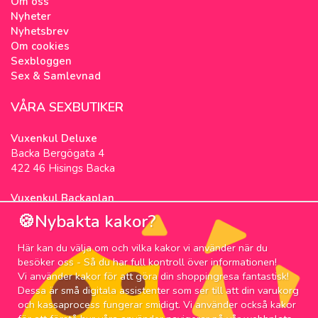
Om oss
Nyheter
Nyhetsbrev
Om cookies
Sexbloggen
Sex & Samlevnad
VÅRA SEXBUTIKER
Vuxenkul Deluxe
Backa Bergögata 4
422 46 Hisings Backa
Vuxenkul Backaplan
Färgfabriksgatan 3
🍪Nybakta kakor?
417 05 Göteborg
Här kan du välja om och vilka kakor vi använder när du
NYHETSBREV
besöker oss - Så du har full kontroll över informationen!
Vi använder kakor för att göra din shoppingresa fantastisk!
Prenumerera på nyhetsbrevet för våra bästa
Dessa är små digitala assistenter som ser till att din varukorg
erbjudanden och nyheter!
och kassaprocess fungerar smidigt. Vi använder också kakor