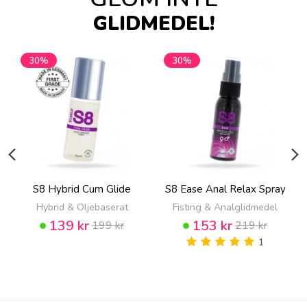
GLIDMEDEL!
30%
30%
S8 Hybrid Cum Glide
S8 Ease Anal Relax Spray
Hybrid & Oljebaserat
Fisting & Analglidmedel
139 kr
153 kr
199 kr
219 kr
1