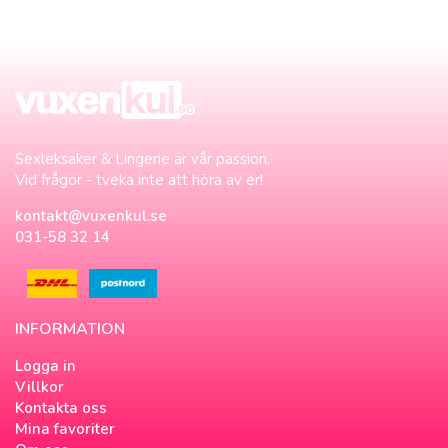
Sexleksaker & Lingerie är vår passion.
Vid frågor - tveka inte att höra av er!
kontakt@vuxenkul.se
031-58 32 14
INFORMATION
Logga in
Villkor
Kontakta oss
Mina favoriter