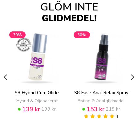
GLÖM INTE
GLIDMEDEL!
30%
30%
S8 Hybrid Cum Glide
S8 Ease Anal Relax Spray
Hybrid & Oljebaserat
Fisting & Analglidmedel
139 kr
153 kr
199 kr
219 kr
1