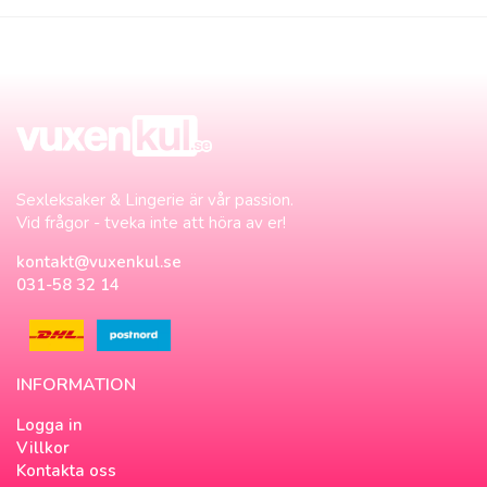
Sexleksaker & Lingerie är vår passion.
Vid frågor - tveka inte att höra av er!
kontakt@vuxenkul.se
031-58 32 14
INFORMATION
Logga in
Villkor
Kontakta oss