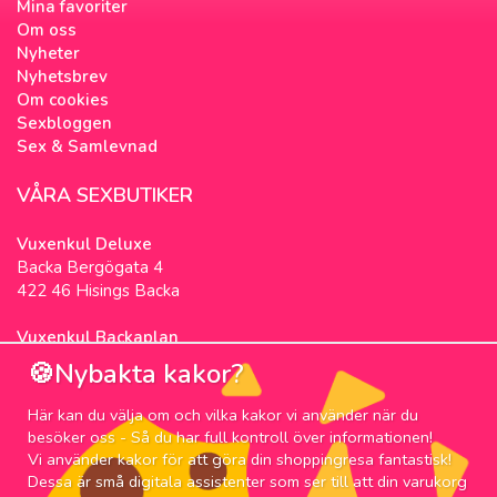
Mina favoriter
Om oss
Nyheter
Nyhetsbrev
Om cookies
Sexbloggen
Sex & Samlevnad
VÅRA SEXBUTIKER
Vuxenkul Deluxe
Backa Bergögata 4
422 46 Hisings Backa
Vuxenkul Backaplan
Färgfabriksgatan 3
🍪Nybakta kakor?
417 05 Göteborg
Här kan du välja om och vilka kakor vi använder när du
NYHETSBREV
besöker oss - Så du har full kontroll över informationen!
Vi använder kakor för att göra din shoppingresa fantastisk!
Prenumerera på nyhetsbrevet för våra bästa
Dessa är små digitala assistenter som ser till att din varukorg
erbjudanden och nyheter!