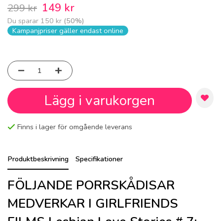
149 kr
299 kr
Du sparar
150 kr
(
50
%)
Kampanjpriser gäller endast online
Lägg i varukorgen
Finns i lager för omgående leverans
Produktbeskrivning
Specifikationer
FÖLJANDE PORRSKÅDISAR
MEDVERKAR I GIRLFRIENDS