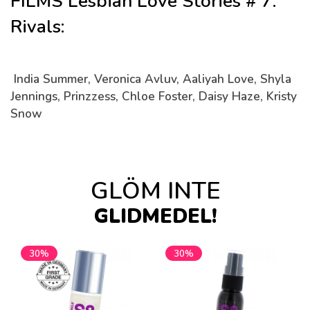
FILMS Lesbian Love Stories # 7:
Rivals:
India Summer, Veronica Avluv, Aaliyah Love, Shyla
Jennings, Prinzzess, Chloe Foster, Daisy Haze, Kristy
Snow
GLÖM INTE
GLIDMEDEL!
30%
30%