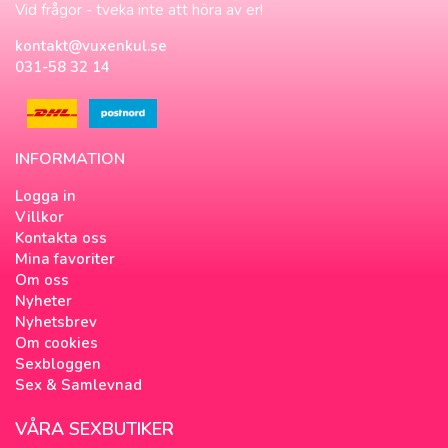
Vid frågor - tveka inte att höra av er!
kontakt@vuxenkul.se
031-58 32 14
INFORMATION
Logga in
Villkor
Kontakta oss
Mina favoriter
Om oss
Nyheter
Nyhetsbrev
Om cookies
Sexbloggen
Sex & Samlevnad
VÅRA SEXBUTIKER