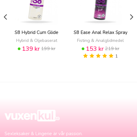
S8 Hybrid Cum Glide
S8 Ease Anal Relax Spray
Hybrid & Oljebaserat
Fisting & Analglidmedel
139 kr
153 kr
199 kr
219 kr
1
Sexleksaker & Lingerie är vår passion.