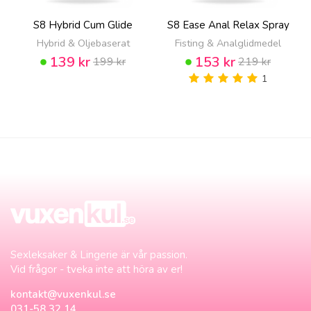
S8 Hybrid Cum Glide
S8 Ease Anal Relax Spray
Hybrid & Oljebaserat
Fisting & Analglidmedel
139 kr
153 kr
199 kr
219 kr
1
Sexleksaker & Lingerie är vår passion.
Vid frågor - tveka inte att höra av er!
kontakt@vuxenkul.se
031-58 32 14