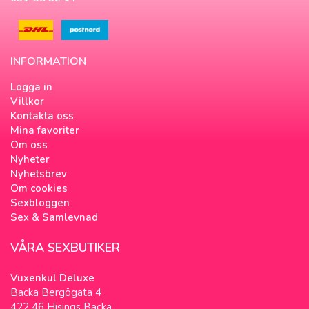
INFORMATION
Logga in
Villkor
Kontakta oss
Mina favoriter
Om oss
Nyheter
Nyhetsbrev
Om cookies
Sexbloggen
Sex & Samlevnad
VÅRA SEXBUTIKER
Vuxenkul Deluxe
Backa Bergögata 4
422 46 Hisings Backa