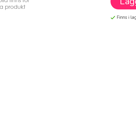
Läg
Finns i l