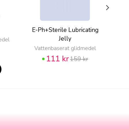
E-Ph+Sterile Lubricating
Pju
Jelly
edel
Vattenbaserat glidmedel
111 kr
159 kr