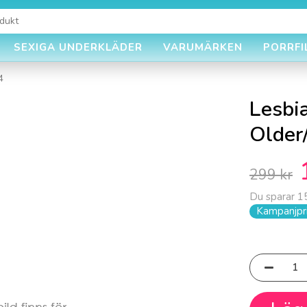
SEXIGA UNDERKLÄDER
VARUMÄRKEN
PORRFI
4
Lesbi
Older
299 kr
Du sparar
1
Kampanjpri