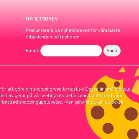
NYHETSBREV
Prenumerera på nyhetsbrevet för våra bästa
erbjudanden och nyheter!
Email:
 för att göra din shoppingresa fantastisk! Dessa är små digitala
änder navigerar på vår webbplats delar ibland data med våra
örbättrad shoppingupplevelse. Men självfallet kan du också
rans
Alltid låga priser