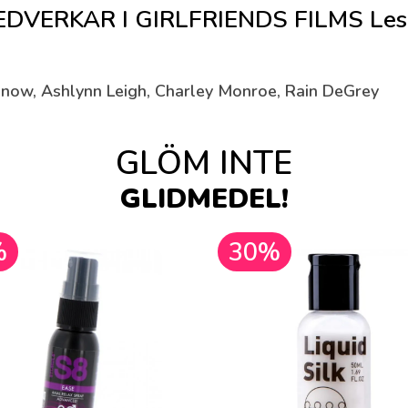
ERKAR I GIRLFRIENDS FILMS Lesbi
 Snow, Ashlynn Leigh, Charley Monroe, Rain DeGrey
GLÖM INTE
GLIDMEDEL!
%
30%