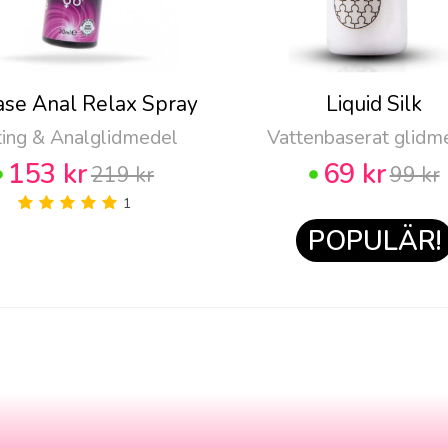
ase Anal Relax Spray
Liquid Silk
ting & Analglidmedel
Vattenbaserat glidm
153 kr
69 kr
219 kr
99 kr
1
POPULÄR!