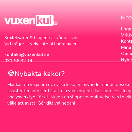
INF
Logg
Villk
Sexleksaker & Lingerie är vår passion.
Kont
Vid frågor - tveka inte att höra av er!
Mina 
Om o
kontakt@vuxenkul.se
Nyhe
031-58 32 14
Nyhe
🍪Nybakta kakor?
Om c
Sexb
Här kan du välja om och vilka kakor vi använder när du besöker 
Sex 
assistenter som ser till att din varukorg och kassaprocess fun
analysverktyg, för att skapa en shoppingupplevelse värdig vår
välja att avstå. Gör ditt val nedan!
100% diskret leverans