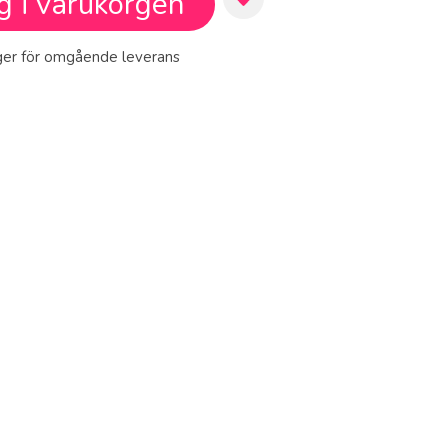
g i varukorgen
ager för omgående leverans