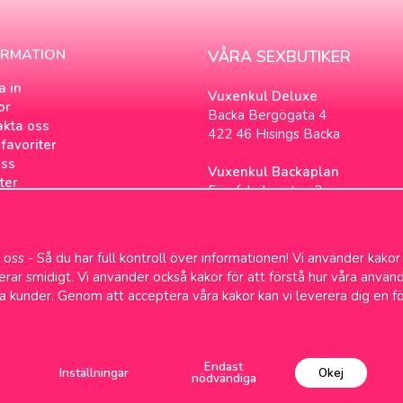
ORMATION
VÅRA SEXBUTIKER
a in
Vuxenkul Deluxe
or
Backa Bergögata 4
akta oss
422 46 Hisings Backa
favoriter
ss
Vuxenkul Backaplan
ter
Färgfabriksgatan 3
tsbrev
417 05 Göteborg
ookies
loggen
oss - Så du har full kontroll över informationen! Vi använder kakor
& Samlevnad
gerar smidigt. Vi använder också kakor för att förstå hur våra anv
a kunder. Genom att acceptera våra kakor kan vi leverera dig en f
Fri frakt över 699kr
1-2 dagars leve
Endast
Inställningar
Okej
nödvändiga