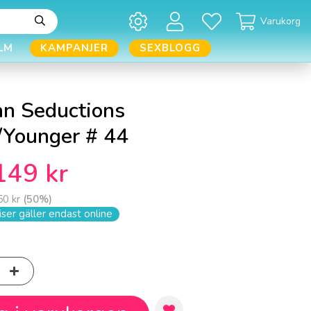
Varukorg
LM
KAMPANJER
SEXBLOGG
an Seductions
/Younger # 44
149 kr
50 kr
(
50
%)
ser gäller endast online