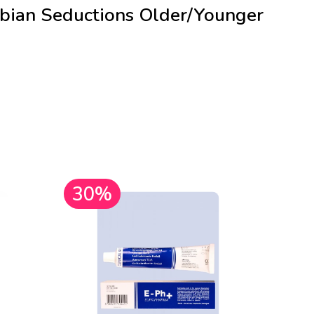
an Seductions Older/Younger
30%
30