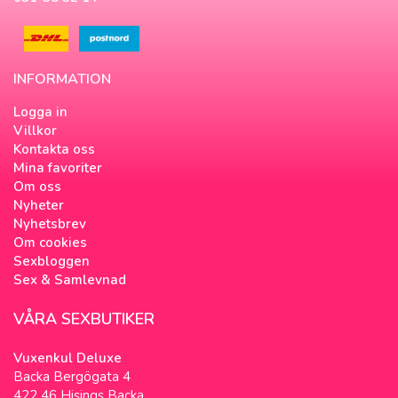
INFORMATION
Logga in
Villkor
Kontakta oss
Mina favoriter
Om oss
Nyheter
Nyhetsbrev
Om cookies
Sexbloggen
Sex & Samlevnad
VÅRA SEXBUTIKER
Vuxenkul Deluxe
Backa Bergögata 4
422 46 Hisings Backa