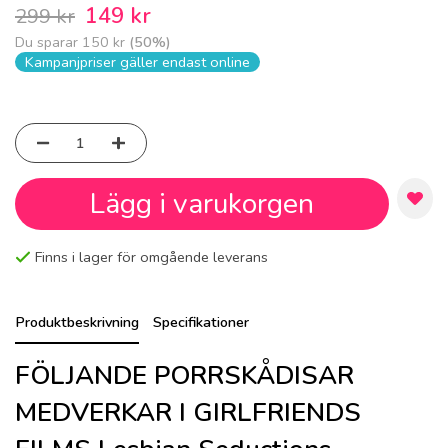
149 kr
299 kr
Du sparar
150 kr
(
50
%)
Kampanjpriser gäller endast online
Lägg i varukorgen
Finns i lager för omgående leverans
Produktbeskrivning
Specifikationer
FÖLJANDE PORRSKÅDISAR
MEDVERKAR I GIRLFRIENDS