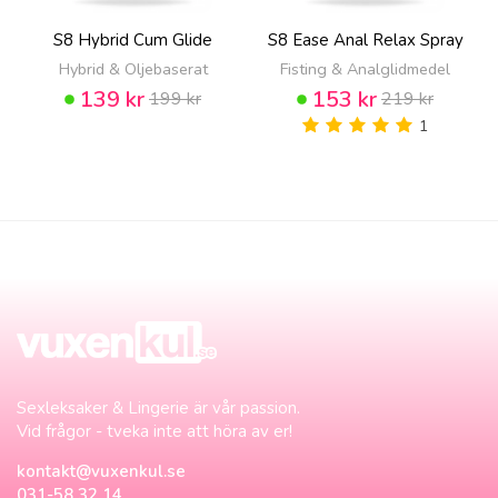
S8 Hybrid Cum Glide
S8 Ease Anal Relax Spray
Hybrid & Oljebaserat
Fisting & Analglidmedel
139 kr
153 kr
199 kr
219 kr
1
Sexleksaker & Lingerie är vår passion.
Vid frågor - tveka inte att höra av er!
kontakt@vuxenkul.se
031-58 32 14