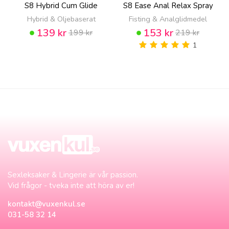
S8 Hybrid Cum Glide
S8 Ease Anal Relax Spray
Hybrid & Oljebaserat
Fisting & Analglidmedel
139 kr
153 kr
199 kr
219 kr
1
Sexleksaker & Lingerie är vår passion.
Vid frågor - tveka inte att höra av er!
kontakt@vuxenkul.se
031-58 32 14