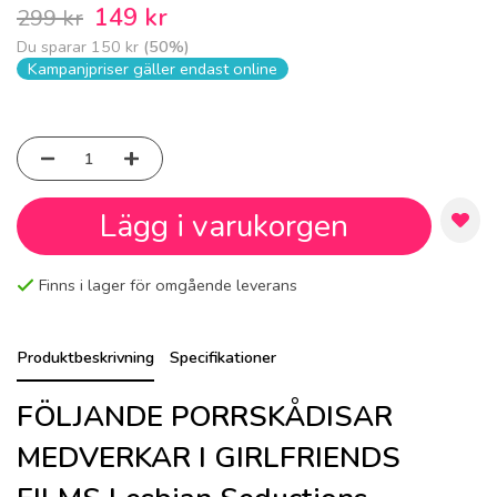
149 kr
299 kr
Du sparar
150 kr
(
50
%)
Kampanjpriser gäller endast online
Lägg i varukorgen
Finns i lager för omgående leverans
Produktbeskrivning
Specifikationer
FÖLJANDE PORRSKÅDISAR
MEDVERKAR I GIRLFRIENDS