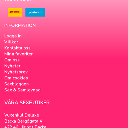
INFORMATION
Logga in
Villkor
Kontakta oss
Mina favoriter
Om oss
Nyheter
Nyhetsbrev
Om cookies
Sexbloggen
Sex & Samlevnad
VÅRA SEXBUTIKER
Vuxenkul Deluxe
Backa Bergögata 4
422 46 Hisings Backa