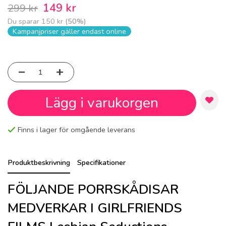
149 kr
299 kr
Du sparar
150 kr
(
50
%)
Kampanjpriser gäller endast online
Lägg i varukorgen
Finns i lager för omgående leverans
Produktbeskrivning
Specifikationer
FÖLJANDE PORRSKÅDISAR
MEDVERKAR I GIRLFRIENDS