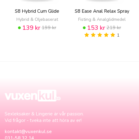
S8 Hybrid Cum Glide
S8 Ease Anal Relax Spray
Hybrid & Oljebaserat
Fisting & Analglidmedel
139 kr
153 kr
199 kr
219 kr
1
Sexleksaker & Lingerie är vår passion.
Vid frågor - tveka inte att höra av er!
kontakt@vuxenkul.se
031-58 32 14