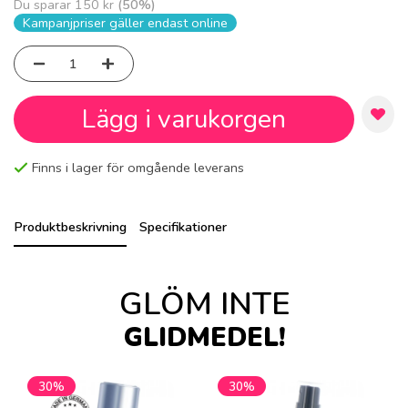
Du sparar
150 kr
(
50
%)
Kampanjpriser gäller endast online
Lägg i varukorgen
Finns i lager för omgående leverans
Produktbeskrivning
Specifikationer
GLÖM INTE
GLIDMEDEL!
30%
30%