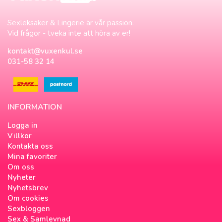
Sexleksaker & Lingerie är vår passion.
Vid frågor - tveka inte att höra av er!
kontakt@vuxenkul.se
031-58 32 14
INFORMATION
Logga in
Villkor
Kontakta oss
Mina favoriter
Om oss
Nyheter
Nyhetsbrev
Om cookies
Sexbloggen
Sex & Samlevnad