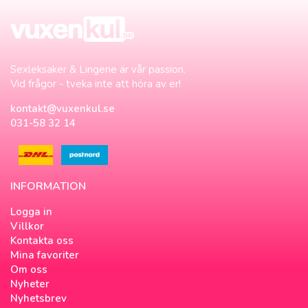
Sexleksaker & Lingerie är vår passion.
Vid frågor - tveka inte att höra av er!
kontakt@vuxenkul.se
031-58 32 14
INFORMATION
Logga in
Villkor
Kontakta oss
Mina favoriter
Om oss
Nyheter
Nyhetsbrev