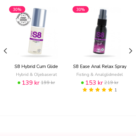
30%
30%
S8 Hybrid Cum Glide
S8 Ease Anal Relax Spray
Hybrid & Oljebaserat
Fisting & Analglidmedel
139 kr
153 kr
199 kr
219 kr
1