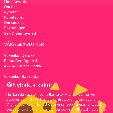
Mina favoriter
Om oss
Nyheter
Nyhetsbrev
Om cookies
Sexbloggen
Sex & Samlevnad
VÅRA SEXBUTIKER
Vuxenkul Deluxe
Backa Bergögata 4
422 46 Hisings Backa
Vuxenkul Backaplan
Färgfabriksgatan 3
🍪Nybakta kakor?
417 05 Göteborg
Här kan du välja om och vilka kakor vi använder när du
NYHETSBREV
besöker oss - Så du har full kontroll över informationen!
Vi använder kakor för att göra din shoppingresa fantastisk!
Prenumerera på nyhetsbrevet för våra bästa
Dessa är små digitala assistenter som ser till att din varukorg
erbjudanden och nyheter!