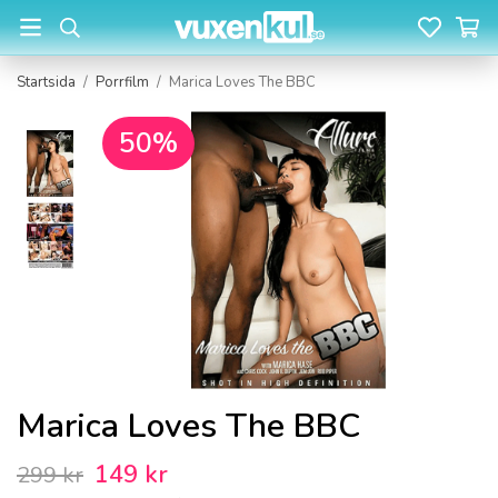
Startsida
/
Porrfilm
/
Marica Loves The BBC
50%
Marica Loves The BBC
149 kr
299 kr