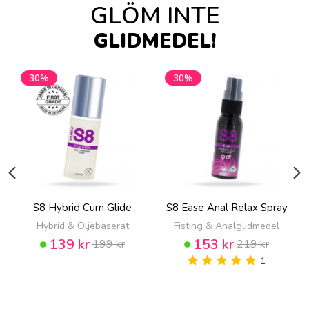
GLÖM INTE
GLIDMEDEL!
30%
30%
S8 Hybrid Cum Glide
S8 Ease Anal Relax Spray
Hybrid & Oljebaserat
Fisting & Analglidmedel
139 kr
153 kr
199 kr
219 kr
1