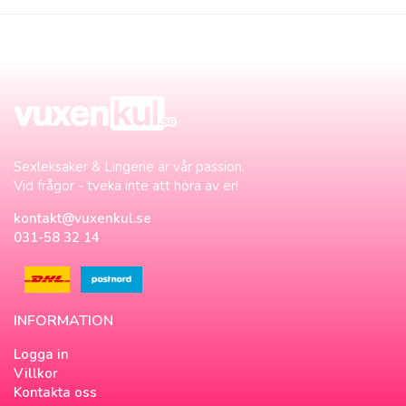
Sexleksaker & Lingerie är vår passion.
Vid frågor - tveka inte att höra av er!
kontakt@vuxenkul.se
031-58 32 14
INFORMATION
Logga in
Villkor
Kontakta oss