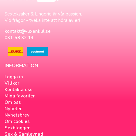
Sexleksaker & Lingerie är vår passion.
Vid frågor - tveka inte att höra av er!
kontakt@vuxenkul.se
031-58 32 14
INFORMATION
Logga in
Villkor
Kontakta oss
Mina favoriter
Om oss
Nyheter
Nyhetsbrev
Om cookies
Sexbloggen
Sex & Samlevnad