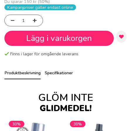
Du sparar
150 kr
(
50
%)
Kampanjpriser gäller endast online
Lägg i varukorgen
Finns i lager för omgående leverans
Produktbeskrivning
Specifikationer
GLÖM INTE
GLIDMEDEL!
30%
30%