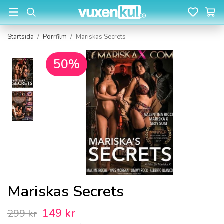
Startsida
/
Porrfilm
/
Mariskas Secrets
50%
Mariskas Secrets
149 kr
299 kr