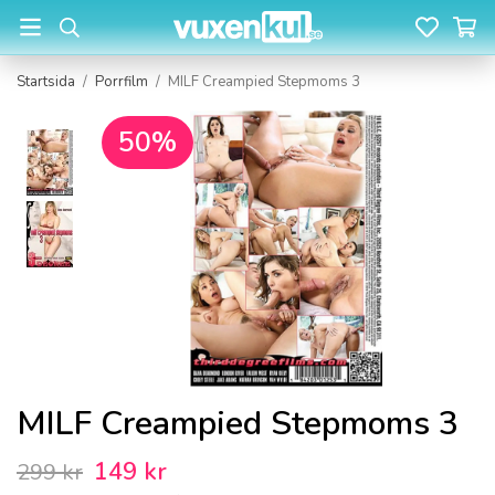
Startsida
/
Porrfilm
/
MILF Creampied Stepmoms 3
50%
MILF Creampied Stepmoms 3
149 kr
299 kr