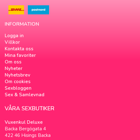
INFORMATION
Logga in
Villkor
Kontakta oss
Mina favoriter
Om oss
Nyheter
Nyhetsbrev
Om cookies
Sexbloggen
Sex & Samlevnad
VÅRA SEXBUTIKER
Vuxenkul Deluxe
Backa Bergögata 4
422 46 Hisings Backa