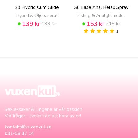
S8 Hybrid Cum Glide
S8 Ease Anal Relax Spray
Hybrid & Oljebaserat
Fisting & Analglidmedel
139 kr
153 kr
199 kr
219 kr
1
Sexleksaker & Lingerie är vår passion.
Vid frågor - tveka inte att höra av er!
kontakt@vuxenkul.se
031-58 32 14