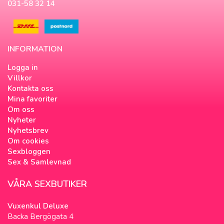
031-58 32 14
INFORMATION
Logga in
Villkor
Kontakta oss
Mina favoriter
Om oss
Nyheter
Nyhetsbrev
Om cookies
Sexbloggen
Sex & Samlevnad
VÅRA SEXBUTIKER
Vuxenkul Deluxe
Backa Bergögata 4