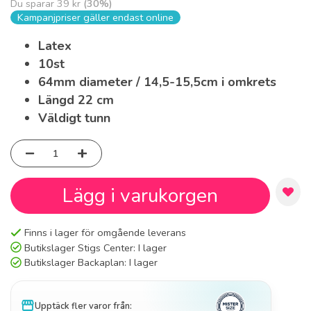
Du sparar
39 kr
(
30
%)
Kampanjpriser gäller endast online
Latex
10st
64mm diameter / 14,5-15,5cm i omkrets
Längd 22 cm
Väldigt tunn
Lägg i varukorgen
Finns i lager för omgående leverans
Butikslager Stigs Center:
I lager
Butikslager Backaplan:
I lager
storefront
Upptäck fler varor från: