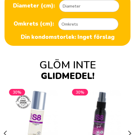
Diameter (cm):
Omkrets (cm):
Din kondomstorlek:
Inget förslag
GLÖM INTE
GLIDMEDEL!
30%
30%