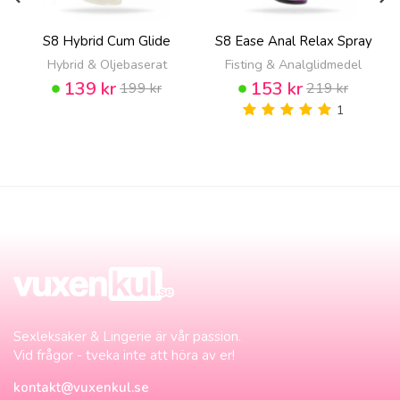
S8 Hybrid Cum Glide
S8 Ease Anal Relax Spray
Hybrid & Oljebaserat
Fisting & Analglidmedel
139 kr
153 kr
199 kr
219 kr
1
Sexleksaker & Lingerie är vår passion.
Vid frågor - tveka inte att höra av er!
kontakt@vuxenkul.se