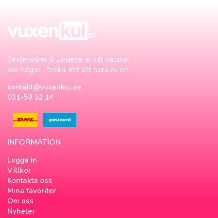
Sexleksaker & Lingerie är vår passion.
Vid frågor - tveka inte att höra av er!
kontakt@vuxenkul.se
031-58 32 14
INFORMATION
Logga in
Villkor
Kontakta oss
Mina favoriter
Om oss
Nyheter