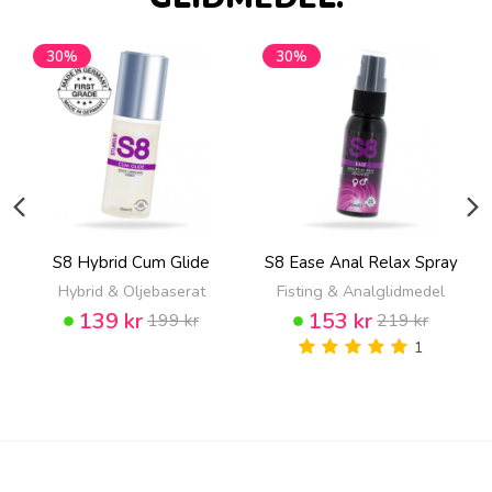
30%
30%
S8 Hybrid Cum Glide
S8 Ease Anal Relax Spray
Hybrid & Oljebaserat
Fisting & Analglidmedel
139 kr
153 kr
199 kr
219 kr
1