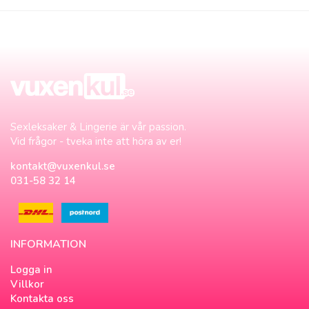
Sexleksaker & Lingerie är vår passion.
Vid frågor - tveka inte att höra av er!
kontakt@vuxenkul.se
031-58 32 14
INFORMATION
Logga in
Villkor
Kontakta oss