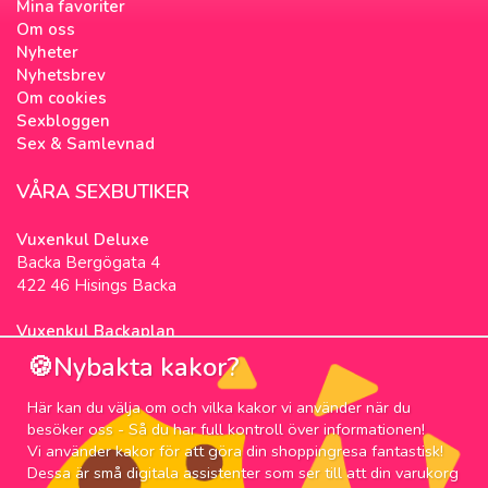
Mina favoriter
Om oss
Nyheter
Nyhetsbrev
Om cookies
Sexbloggen
Sex & Samlevnad
VÅRA SEXBUTIKER
Vuxenkul Deluxe
Backa Bergögata 4
422 46 Hisings Backa
Vuxenkul Backaplan
Färgfabriksgatan 3
🍪Nybakta kakor?
417 05 Göteborg
Här kan du välja om och vilka kakor vi använder när du
NYHETSBREV
besöker oss - Så du har full kontroll över informationen!
Vi använder kakor för att göra din shoppingresa fantastisk!
Prenumerera på nyhetsbrevet för våra bästa
Dessa är små digitala assistenter som ser till att din varukorg
erbjudanden och nyheter!