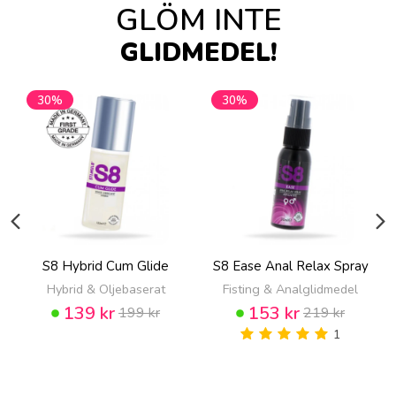
GLÖM INTE
GLIDMEDEL!
30%
30%
S8 Hybrid Cum Glide
S8 Ease Anal Relax Spray
Hybrid & Oljebaserat
Fisting & Analglidmedel
139 kr
153 kr
199 kr
219 kr
1