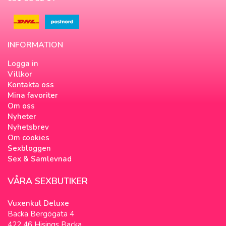
INFORMATION
Logga in
Villkor
Kontakta oss
Mina favoriter
Om oss
Nyheter
Nyhetsbrev
Om cookies
Sexbloggen
Sex & Samlevnad
VÅRA SEXBUTIKER
Vuxenkul Deluxe
Backa Bergögata 4
422 46 Hisings Backa