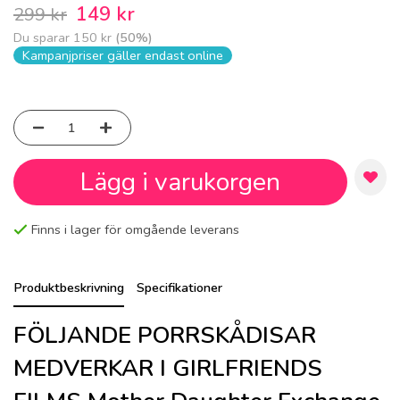
149 kr
299 kr
Du sparar
150 kr
(
50
%)
Kampanjpriser gäller endast online
Lägg i varukorgen
Finns i lager för omgående leverans
Produktbeskrivning
Specifikationer
FÖLJANDE PORRSKÅDISAR
MEDVERKAR I GIRLFRIENDS