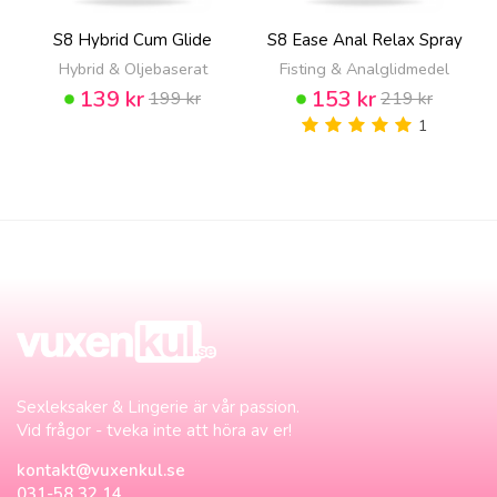
S8 Hybrid Cum Glide
S8 Ease Anal Relax Spray
Hybrid & Oljebaserat
Fisting & Analglidmedel
139 kr
153 kr
199 kr
219 kr
1
Sexleksaker & Lingerie är vår passion.
Vid frågor - tveka inte att höra av er!
kontakt@vuxenkul.se
031-58 32 14