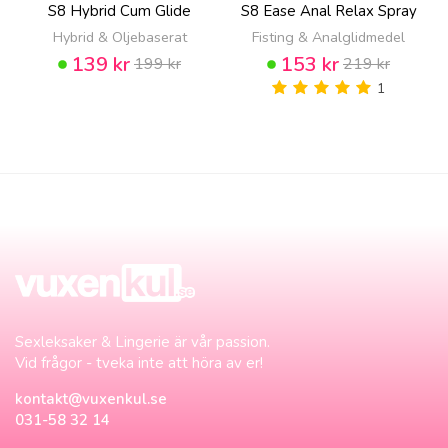
S8 Hybrid Cum Glide
S8 Ease Anal Relax Spray
Hybrid & Oljebaserat
Fisting & Analglidmedel
139 kr
153 kr
199 kr
219 kr
1
Sexleksaker & Lingerie är vår passion.
Vid frågor - tveka inte att höra av er!
kontakt@vuxenkul.se
031-58 32 14