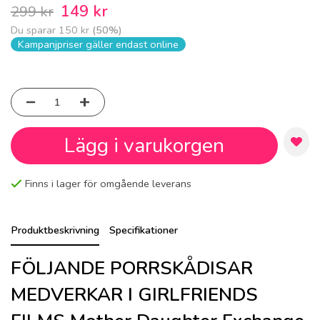
149 kr
299 kr
Du sparar
150 kr
(
50
%)
Kampanjpriser gäller endast online
Lägg i varukorgen
Finns i lager för omgående leverans
Produktbeskrivning
Specifikationer
FÖLJANDE PORRSKÅDISAR
MEDVERKAR I GIRLFRIENDS