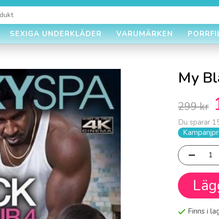
SEXIGA UNDERKLÄDER
VARUMÄRKEN
PORRFI
My Bl
299 kr
Du sparar
1
Kampanjpri
Läg
Finns i l