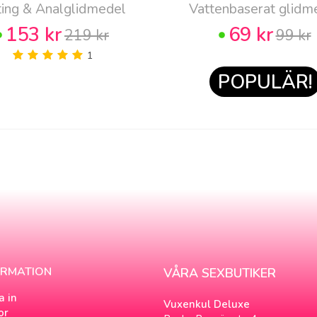
ting & Analglidmedel
Vattenbaserat glidm
153 kr
69 kr
219 kr
99 kr
1
POPULÄR!
ORMATION
VÅRA SEXBUTIKER
a in
Vuxenkul Deluxe
or