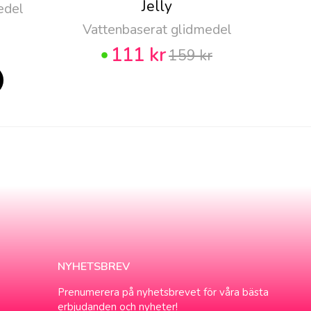
Jelly
edel
Vattenbaserat glidmedel
111 kr
159 kr
NYHETSBREV
Prenumerera på nyhetsbrevet för våra bästa
erbjudanden och nyheter!