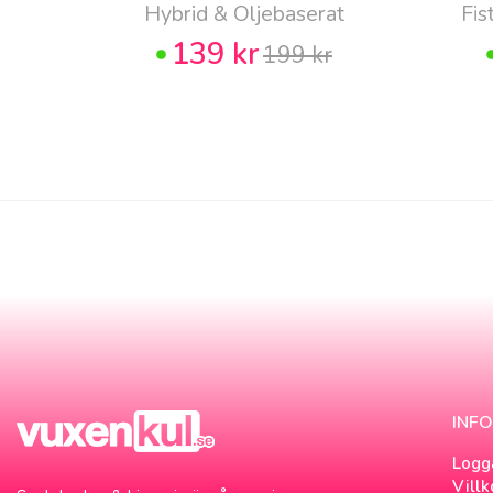
Hybrid & Oljebaserat
Fis
139 kr
199 kr
INF
Logg
Villk