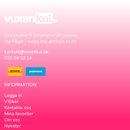
Sexleksaker & Lingerie är vår passion.
Vid frågor - tveka inte att höra av er!
kontakt@vuxenkul.se
031-58 32 14
INFORMATION
Logga in
Villkor
Kontakta oss
Mina favoriter
Om oss
Nyheter