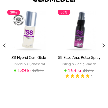
30%
30%
S8 Hybrid Cum Glide
S8 Ease Anal Relax Spray
Hybrid & Oljebaserat
Fisting & Analglidmedel
139 kr
153 kr
199 kr
219 kr
1