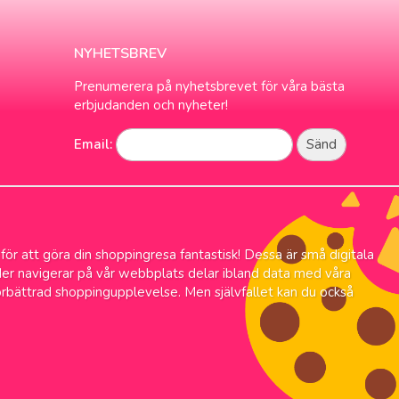
NYHETSBREV
Prenumerera på nyhetsbrevet för våra bästa
erbjudanden och nyheter!
Email:
 för att göra din shoppingresa fantastisk! Dessa är små digitala
änder navigerar på vår webbplats delar ibland data med våra
örbättrad shoppingupplevelse. Men självfallet kan du också
rans
Alltid låga priser