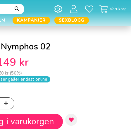
Varukorg
LM
KAMPANJER
SEXBLOGG
 Nymphos 02
149 kr
50 kr
(
50
%)
ser gäller endast online
g i varukorgen