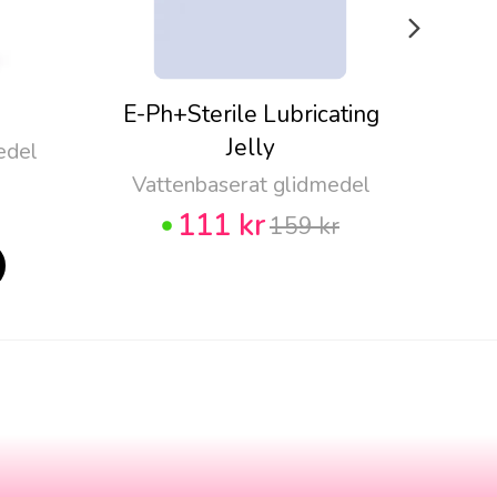
E-Ph+Sterile Lubricating
Pju
Jelly
edel
Vattenbaserat glidmedel
111 kr
159 kr