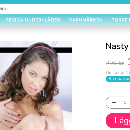
SEXIGA UNDERKLÄDER
VARUMÄRKEN
PORRFI
Nasty
299 kr
Du sparar
1
Kampanjpri
Läg