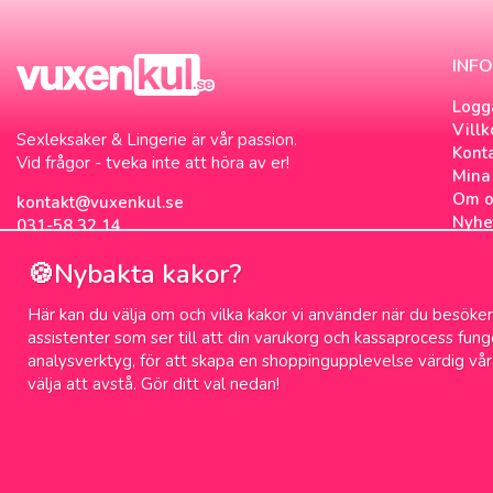
INF
Logg
Villk
Sexleksaker & Lingerie är vår passion.
Kont
Vid frågor - tveka inte att höra av er!
Mina 
Om o
kontakt@vuxenkul.se
Nyhe
031-58 32 14
Nyhe
🍪Nybakta kakor?
Om c
Sexb
Här kan du välja om och vilka kakor vi använder när du besöker 
Sex 
assistenter som ser till att din varukorg och kassaprocess fun
analysverktyg, för att skapa en shoppingupplevelse värdig vår
välja att avstå. Gör ditt val nedan!
100% diskret leverans