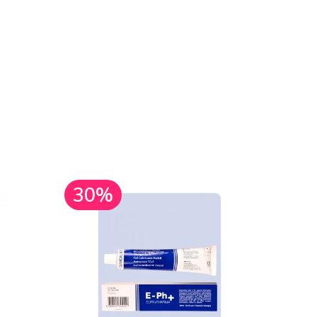
30%
30