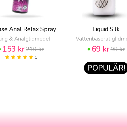
ase Anal Relax Spray
Liquid Silk
ting & Analglidmedel
Vattenbaserat glidm
153 kr
69 kr
219 kr
99 kr
1
POPULÄR!