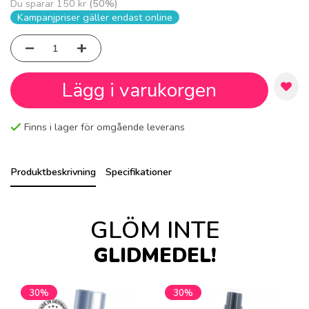
Du sparar
150 kr
(
50
%)
Kampanjpriser gäller endast online
Lägg i varukorgen
Finns i lager för omgående leverans
Produktbeskrivning
Specifikationer
GLÖM INTE
GLIDMEDEL!
30%
30%