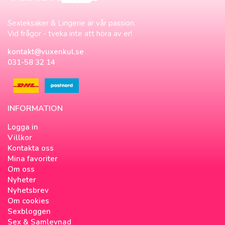
Sexleksaker & Lingerie är vår passion.
Vid frågor - tveka inte att höra av er!
kontakt@vuxenkul.se
031-58 32 14
INFORMATION
Logga in
Villkor
Kontakta oss
Mina favoriter
Om oss
Nyheter
Nyhetsbrev
Om cookies
Sexbloggen
Sex & Samlevnad