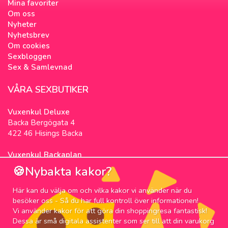
Mina favoriter
Om oss
Nyheter
Nyhetsbrev
Om cookies
Sexbloggen
Sex & Samlevnad
VÅRA SEXBUTIKER
Vuxenkul Deluxe
Backa Bergögata 4
422 46 Hisings Backa
Vuxenkul Backaplan
Färgfabriksgatan 3
🍪Nybakta kakor?
417 05 Göteborg
Här kan du välja om och vilka kakor vi använder när du
NYHETSBREV
besöker oss - Så du har full kontroll över informationen!
Vi använder kakor för att göra din shoppingresa fantastisk!
Prenumerera på nyhetsbrevet för våra bästa
Dessa är små digitala assistenter som ser till att din varukorg
erbjudanden och nyheter!