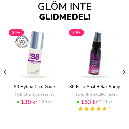
GLÖM INTE
GLIDMEDEL!
30%
30%
S8 Hybrid Cum Glide
S8 Ease Anal Relax Spray
Hybrid & Oljebaserat
Fisting & Analglidmedel
139 kr
153 kr
199 kr
219 kr
1