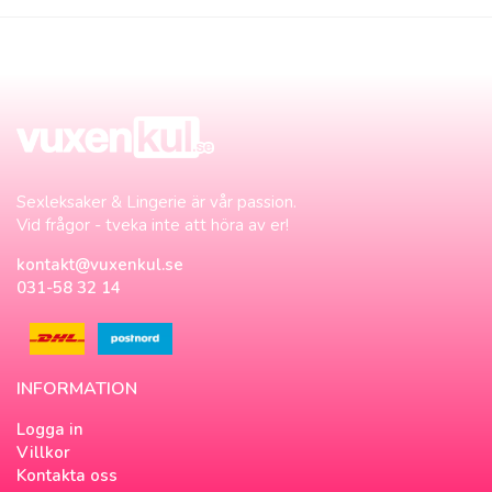
Sexleksaker & Lingerie är vår passion.
Vid frågor - tveka inte att höra av er!
kontakt@vuxenkul.se
031-58 32 14
INFORMATION
Logga in
Villkor
Kontakta oss