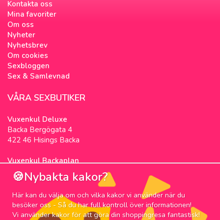
Kontakta oss
Mina favoriter
Om oss
Nyheter
Nyhetsbrev
Om cookies
Sexbloggen
Sex & Samlevnad
VÅRA SEXBUTIKER
Vuxenkul Deluxe
Backa Bergögata 4
422 46 Hisings Backa
Vuxenkul Backaplan
Färgfabriksgatan 3
🍪Nybakta kakor?
417 05 Göteborg
Här kan du välja om och vilka kakor vi använder när du
NYHETSBREV
besöker oss - Så du har full kontroll över informationen!
Vi använder kakor för att göra din shoppingresa fantastisk!
Prenumerera på nyhetsbrevet för våra bästa