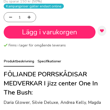
Du sparar
150 kr
(
50
%)
Kampanjpriser gäller endast online
Lägg i varukorgen
Finns i lager för omgående leverans
Produktbeskrivning
Specifikationer
FÖLJANDE PORRSKÅDISAR
MEDVERKAR I jizz center One In
The Bush:
Daria Glower, Silvie Deluxe, Andrea Kelly, Magda