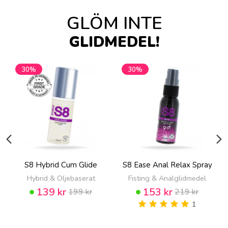
GLÖM INTE
GLIDMEDEL!
30%
30%
S8 Hybrid Cum Glide
S8 Ease Anal Relax Spray
Hybrid & Oljebaserat
Fisting & Analglidmedel
139 kr
153 kr
199 kr
219 kr
1