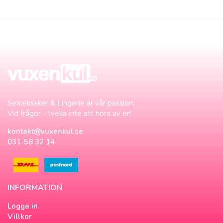
Sexleksaker & Lingerie är vår passion.
Vid frågor - tveka inte att höra av er!
kontakt@vuxenkul.se
031-58 32 14
INFORMATION
Logga in
Villkor