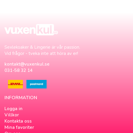
Sexleksaker & Lingerie är vår passion.
Vid frågor - tveka inte att höra av er!
kontakt@vuxenkul.se
031-58 32 14
INFORMATION
Logga in
Villkor
Kontakta oss
Mina favoriter