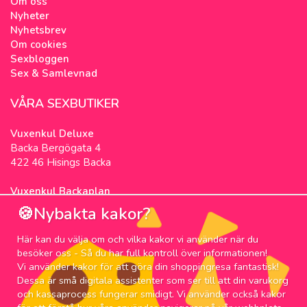
Om oss
Nyheter
Nyhetsbrev
Om cookies
Sexbloggen
Sex & Samlevnad
VÅRA SEXBUTIKER
Vuxenkul Deluxe
Backa Bergögata 4
422 46 Hisings Backa
Vuxenkul Backaplan
Färgfabriksgatan 3
🍪Nybakta kakor?
417 05 Göteborg
Här kan du välja om och vilka kakor vi använder när du
NYHETSBREV
besöker oss - Så du har full kontroll över informationen!
Vi använder kakor för att göra din shoppingresa fantastisk!
Prenumerera på nyhetsbrevet för våra bästa
Dessa är små digitala assistenter som ser till att din varukorg
erbjudanden och nyheter!
och kassaprocess fungerar smidigt. Vi använder också kakor