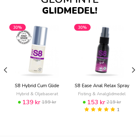
GLIDMEDEL!
30%
30%
S8 Hybrid Cum Glide
S8 Ease Anal Relax Spray
Hybrid & Oljebaserat
Fisting & Analglidmedel
139 kr
153 kr
199 kr
219 kr
1