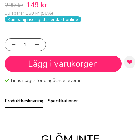
149 kr
299 kr
Du sparar
150 kr
(
50
%)
Kampanjpriser gäller endast online
Lägg i varukorgen
Finns i lager för omgående leverans
Produktbeskrivning
Specifikationer
GLÖM INTE