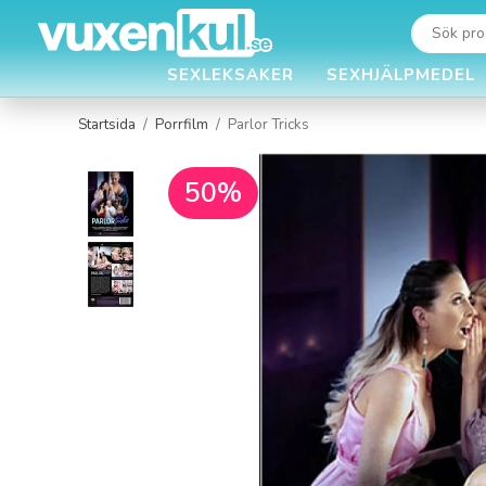
SEXLEKSAKER
SEXHJÄLPMEDEL
Startsida
/
Porrfilm
/
Parlor Tricks
50%