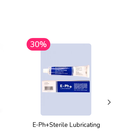
30%
30
E-Ph+Sterile Lubricating
Pju