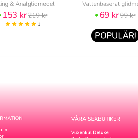
ting & Analglidmedel
Vattenbaserat glidm
153 kr
69 kr
219 kr
99 kr
1
POPULÄR!
ORMATION
VÅRA SEXBUTIKER
a in
Vuxenkul Deluxe
or