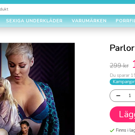
SEXIGA UNDERKLÄDER
VARUMÄRKEN
PORRFI
Parlor
299 kr
Du sparar
1
Kampanjpri
Läg
Finns i l