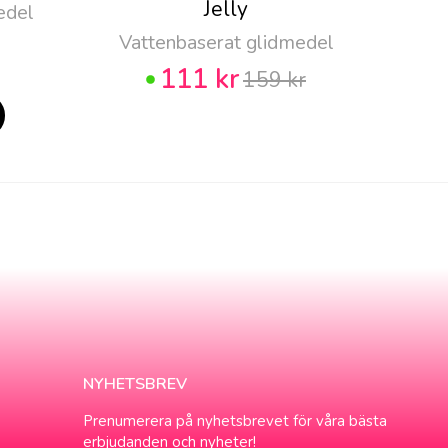
Jelly
edel
Vattenbaserat glidmedel
111 kr
159 kr
NYHETSBREV
Prenumerera på nyhetsbrevet för våra bästa
erbjudanden och nyheter!