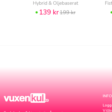
Hybrid & Oljebaserat
Fis
139 kr
199 kr
INF
Logg
Villk