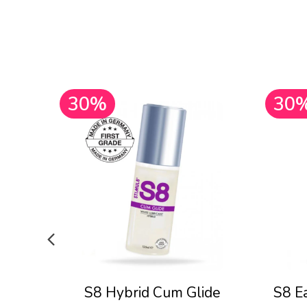
30%
30
S8 Hybrid Cum Glide
S8 E