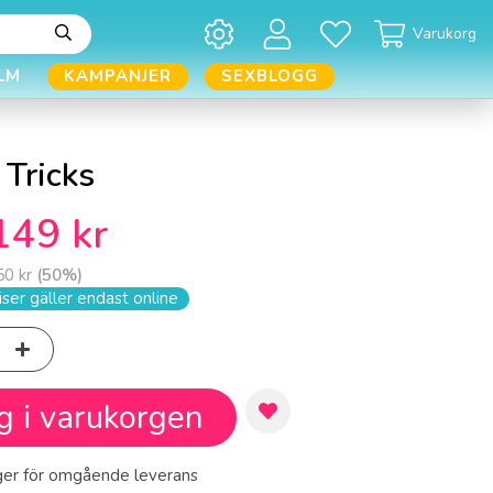
Varukorg
LM
KAMPANJER
SEXBLOGG
 Tricks
149 kr
50 kr
(
50
%)
ser gäller endast online
g i varukorgen
ager för omgående leverans