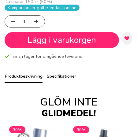
Du sparar
150 kr
(
50
%)
Kampanjpriser gäller endast online
Lägg i varukorgen
Finns i lager för omgående leverans
Produktbeskrivning
Specifikationer
GLÖM INTE
GLIDMEDEL!
30%
30%