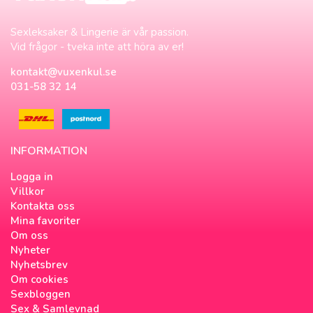
Sexleksaker & Lingerie är vår passion.
Vid frågor - tveka inte att höra av er!
kontakt@vuxenkul.se
031-58 32 14
INFORMATION
Logga in
Villkor
Kontakta oss
Mina favoriter
Om oss
Nyheter
Nyhetsbrev
Om cookies
Sexbloggen
Sex & Samlevnad