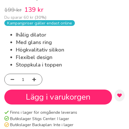
139 kr
199 kr
Du sparar
60 kr
(
30
%)
Kampanjpriser gäller endast online
Ihålig dilator
Med glans ring
Högkvalitativ silikon
Flexibel design
Stoppkula i toppen
Lägg i varukorgen
Finns i lager för omgående leverans
Butikslager Stigs Center:
I lager
Butikslager Backaplan:
Inte i lager