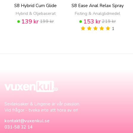
S8 Hybrid Cum Glide
S8 Ease Anal Relax Spray
Hybrid & Oljebaserat
Fisting & Analglidmedel
139 kr
153 kr
199 kr
219 kr
1
Sexleksaker & Lingerie är vår passion.
Vid frågor - tveka inte att höra av er!
kontakt@vuxenkul.se
031-58 32 14