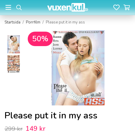
Startsida
/
Porrfilm
/
Please put it in my ass
50%
Please put it in my ass
149 kr
299 kr