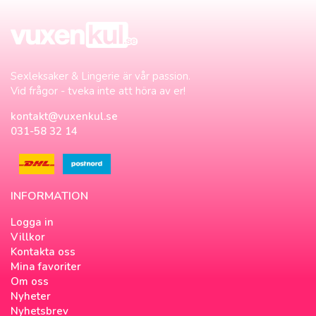
Sexleksaker & Lingerie är vår passion.
Vid frågor - tveka inte att höra av er!
kontakt@vuxenkul.se
031-58 32 14
INFORMATION
Logga in
Villkor
Kontakta oss
Mina favoriter
Om oss
Nyheter
Nyhetsbrev