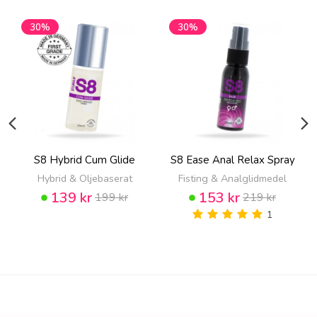
30%
30%
S8 Hybrid Cum Glide
S8 Ease Anal Relax Spray
Hybrid & Oljebaserat
Fisting & Analglidmedel
139 kr
153 kr
199 kr
219 kr
1