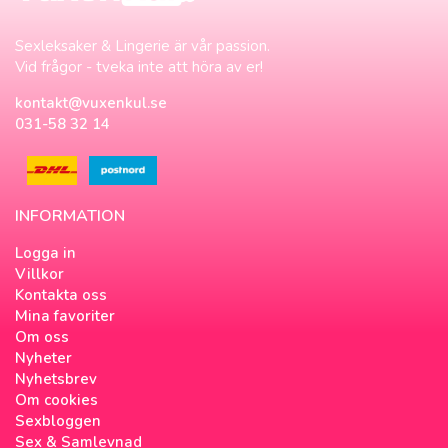
Sexleksaker & Lingerie är vår passion.
Vid frågor - tveka inte att höra av er!
kontakt@vuxenkul.se
031-58 32 14
INFORMATION
Logga in
Villkor
Kontakta oss
Mina favoriter
Om oss
Nyheter
Nyhetsbrev
Om cookies
Sexbloggen
Sex & Samlevnad