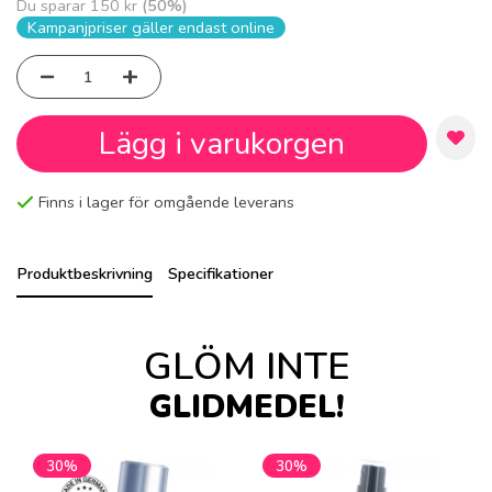
Du sparar
150 kr
(
50
%)
Kampanjpriser gäller endast online
Lägg i varukorgen
Finns i lager för omgående leverans
Produktbeskrivning
Specifikationer
GLÖM INTE
GLIDMEDEL!
30%
30%