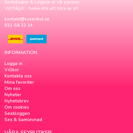
Sexleksaker & Lingerie är vår passion.
Vid frågor - tveka inte att höra av er!
kontakt@vuxenkul.se
031-58 32 14
INFORMATION
Logga in
Villkor
Kontakta oss
Mina favoriter
Om oss
Nyheter
Nyhetsbrev
Om cookies
Sexbloggen
Sex & Samlevnad
VÅRA SEXBUTIKER