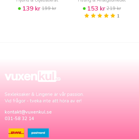
139 kr
153 kr
199 kr
219 kr
1
Sexleksaker & Lingerie är vår passion.
Vid frågor - tveka inte att höra av er!
kontakt@vuxenkul.se
031-58 32 14