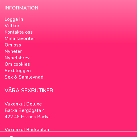
INFORMATION
Logga in
Villkor
Kontakta oss
Mina favoriter
Om oss
Nyheter
Nyhetsbrev
Om cookies
Sexbloggen
Sex & Samlevnad
VÅRA SEXBUTIKER
Vuxenkul Deluxe
Backa Bergögata 4
422 46 Hisings Backa
Vuxenkul Backaplan
Färgfabriksgatan 3