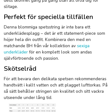
dess skönhet gång på gång utan att oroa dig för
slitage.
Perfekt för speciella tillfällen
Denna blommiga spetsstring är inte bara ett
underklädesplagg – det är ett statement-piece som
höjer hela din outfit. Kombinera den med en
matchande BH från vår kollektion av
sexiga
underkläder
för en komplett look som andas
självförtroende och passion.
Skötselråd
För att bevara den delikata spetsen rekommenderas
handtvätt i kallt vatten och att plagget lufttorkas. På
så sätt behåller stringen sin kvalitet och sitt vackra
utseende under lång tid.