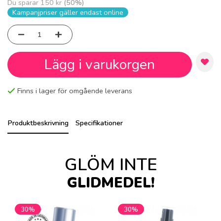
Du sparar
150 kr
(
50
%)
Kampanjpriser gäller endast online
Lägg i varukorgen
Finns i lager för omgående leverans
Produktbeskrivning
Specifikationer
GLÖM INTE
GLIDMEDEL!
30%
30%