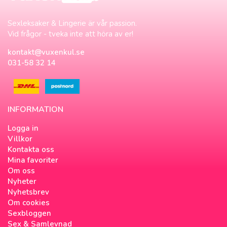
Sexleksaker & Lingerie är vår passion.
Vid frågor - tveka inte att höra av er!
kontakt@vuxenkul.se
031-58 32 14
INFORMATION
Logga in
Villkor
Kontakta oss
Mina favoriter
Om oss
Nyheter
Nyhetsbrev
Om cookies
Sexbloggen
Sex & Samlevnad