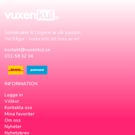
Sexleksaker & Lingerie är vår passion.
Vid frågor - tveka inte att höra av er!
kontakt@vuxenkul.se
031-58 32 14
INFORMATION
Logga in
Villkor
Kontakta oss
Mina favoriter
Om oss
Nyheter
Nyhetsbrev