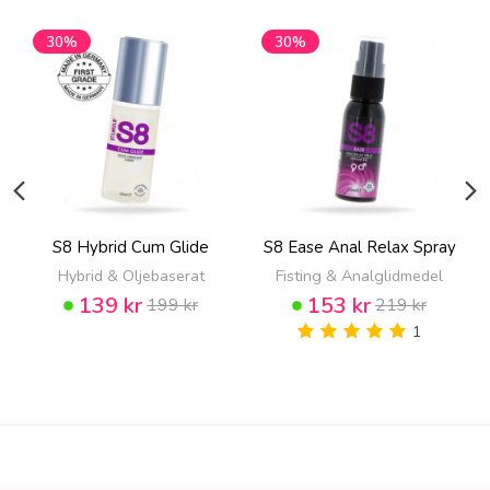
30%
30%
S8 Hybrid Cum Glide
S8 Ease Anal Relax Spray
Hybrid & Oljebaserat
Fisting & Analglidmedel
139 kr
153 kr
199 kr
219 kr
1