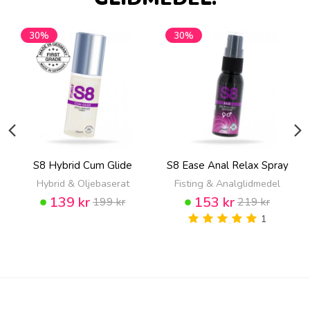
30%
30%
S8 Hybrid Cum Glide
S8 Ease Anal Relax Spray
Hybrid & Oljebaserat
Fisting & Analglidmedel
139 kr
153 kr
199 kr
219 kr
1