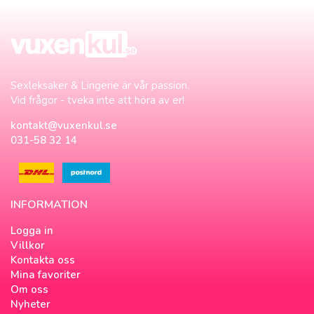
Sexleksaker & Lingerie är vår passion.
Vid frågor - tveka inte att höra av er!
kontakt@vuxenkul.se
031-58 32 14
INFORMATION
Logga in
Villkor
Kontakta oss
Mina favoriter
Om oss
Nyheter