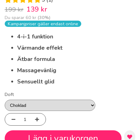
139 kr
199 kr
Du sparar
60 kr
(
30
%)
Kampanjpriser gäller endast online
4-i-1 funktion
Värmande effekt
Ätbar formula
Massagevänlig
Sensuellt glid
Doft
Lägg i varukorgen