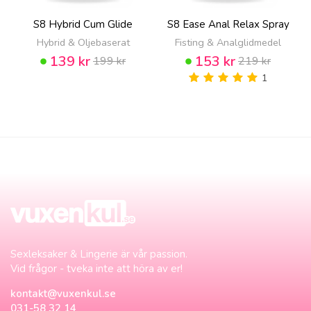
S8 Hybrid Cum Glide
S8 Ease Anal Relax Spray
Hybrid & Oljebaserat
Fisting & Analglidmedel
139 kr
153 kr
199 kr
219 kr
1
Sexleksaker & Lingerie är vår passion.
Vid frågor - tveka inte att höra av er!
kontakt@vuxenkul.se
031-58 32 14