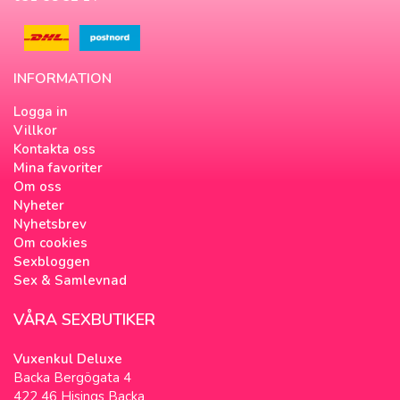
INFORMATION
Logga in
Villkor
Kontakta oss
Mina favoriter
Om oss
Nyheter
Nyhetsbrev
Om cookies
Sexbloggen
Sex & Samlevnad
VÅRA SEXBUTIKER
Vuxenkul Deluxe
Backa Bergögata 4
422 46 Hisings Backa