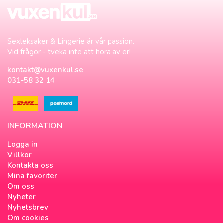
Sexleksaker & Lingerie är vår passion.
Vid frågor - tveka inte att höra av er!
kontakt@vuxenkul.se
031-58 32 14
INFORMATION
Logga in
Villkor
Kontakta oss
Mina favoriter
Om oss
Nyheter
Nyhetsbrev
Om cookies