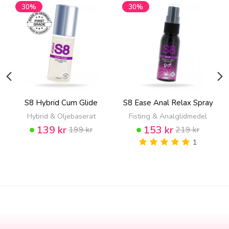
30%
30%
S8 Hybrid Cum Glide
S8 Ease Anal Relax Spray
Hybrid & Oljebaserat
Fisting & Analglidmedel
139 kr
153 kr
199 kr
219 kr
1