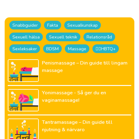
Snabbguider
Fakta
Sexualkunskap
Sexuell hälsa
Sexuell teknik
Relationsråd
Sexleksaker
BDSM
Massage
🏳️‍🌈HBTQ+
Penismassage – Din guide till lingam
massage
Yonimassage - Så ger du en
vaginamassage!
Tantramassage – Din guide till
njutning & närvaro