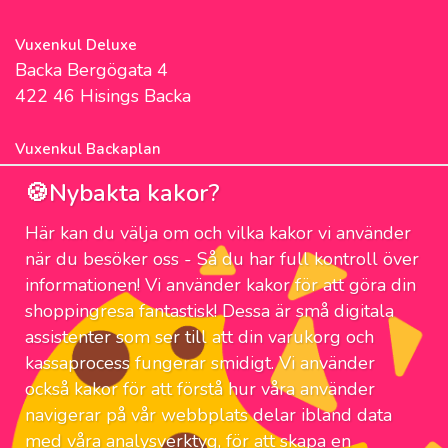
Vuxenkul Deluxe
Backa Bergögata 4
422 46 Hisings Backa
Vuxenkul Backaplan
Färgfabriksgatan 3
🍪Nybakta kakor?
417 05 Göteborg
Här kan du välja om och vilka kakor vi använder
NYHETSBREV
när du besöker oss - Så du har full kontroll över
Prenumerera på nyhetsbrevet för våra
informationen! Vi använder kakor för att göra din
bästa erbjudanden och nyheter!
shoppingresa fantastisk! Dessa är små digitala
assistenter som ser till att din varukorg och
Email:
kassaprocess fungerar smidigt. Vi använder
också kakor för att förstå hur våra använder
navigerar på vår webbplats delar ibland data
med våra analysverktyg, för att skapa en