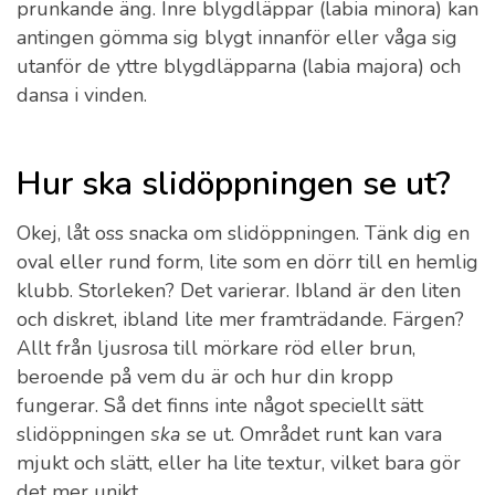
prunkande äng. Inre blygdläppar (labia minora) kan
antingen gömma sig blygt innanför eller våga sig
utanför de yttre blygdläpparna (labia majora) och
dansa i vinden.
Hur ska slidöppningen se ut?
Okej, låt oss snacka om slidöppningen. Tänk dig en
oval eller rund form, lite som en dörr till en hemlig
klubb. Storleken? Det varierar. Ibland är den liten
och diskret, ibland lite mer framträdande. Färgen?
Allt från ljusrosa till mörkare röd eller brun,
beroende på vem du är och hur din kropp
fungerar. Så det finns inte något speciellt sätt
slidöppningen
ska
se ut. Området runt kan vara
mjukt och slätt, eller ha lite textur, vilket bara gör
det mer unikt.