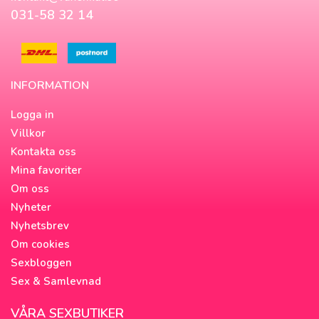
031-58 32 14
INFORMATION
Logga in
Villkor
Kontakta oss
Mina favoriter
Om oss
Nyheter
Nyhetsbrev
Om cookies
Sexbloggen
Sex & Samlevnad
VÅRA SEXBUTIKER