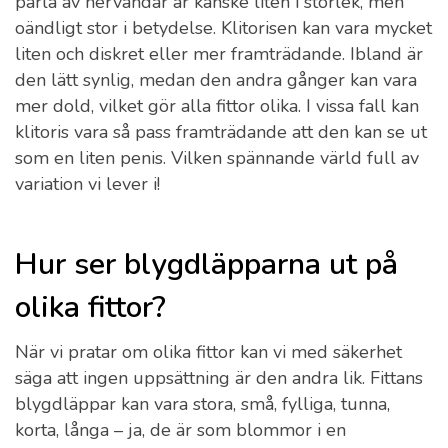
pärla av nervändar är kanske liten i storlek, men
oändligt stor i betydelse. Klitorisen kan vara mycket
liten och diskret eller mer framträdande. Ibland är
den lätt synlig, medan den andra gånger kan vara
mer dold, vilket gör alla fittor olika. I vissa fall kan
klitoris vara så pass framträdande att den kan se ut
som en liten penis. Vilken spännande värld full av
variation vi lever i!
Hur ser blygdläpparna ut på
olika fittor?
När vi pratar om olika fittor kan vi med säkerhet
säga att ingen uppsättning är den andra lik. Fittans
blygdläppar kan vara stora, små, fylliga, tunna,
korta, långa – ja, de är som blommor i en