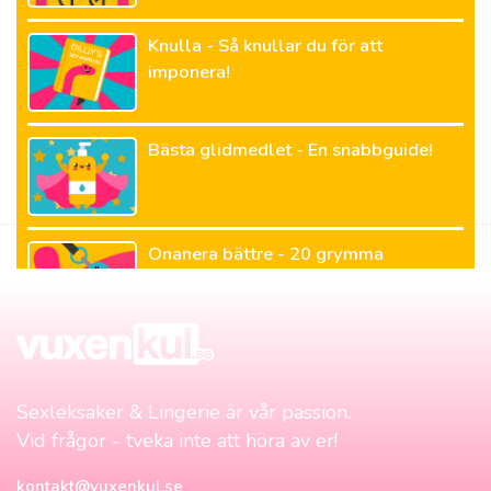
Knulla - Så knullar du för att
imponera!
Bästa glidmedlet - En snabbguide!
Onanera bättre - 20 grymma
onanitips!
Sexleksaker & Lingerie är vår passion.
Vid frågor - tveka inte att höra av er!
kontakt@vuxenkul.se