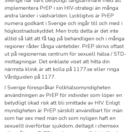
Sverige har varit betydligt långsammare med att
implementera PrEP i sin HIV-strategi än många
andra länder i västvärlden. Lyckligtvis är PrEP
numera godkänt i Sverige och ingår till och med i
högkostnadsskyddet. Men trots detta är det inte
alltid så lätt att få tag på behandligen och i många
regioner råder långa väntetider. PrEP skrivs oftast
ut på regionernas centrum för sexuell hälsa / STD-
mottagningar. Det enklaste viset att hitta din
närmsta klinik är att kolla på 1177.se eller ringa
Vårdguiden på 1177.
I Sverige förespråkar Folkhälsomyndigheten
användningen av PrEP för individer som löper en
betydligt ökad risk att bli smittade av HIV. Enligt
myndigheten är PrEP särskilt användbart för män
som har sex med män och som nyligen haft en
sexuellt överförbar sjukdom, deltagit i chemsex