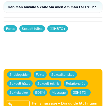
Kan man använda kondom även om man tar PrEP?
Fakta
Sexuell hälsa
🏳️‍🌈HBTQ+
Snabbguider
Fakta
Sexualkunskap
Sexuell hälsa
Sexuell teknik
Relationsråd
Sexleksaker
BDSM
Massage
🏳️‍🌈HBTQ+
Penismassage – Din guide till lingam