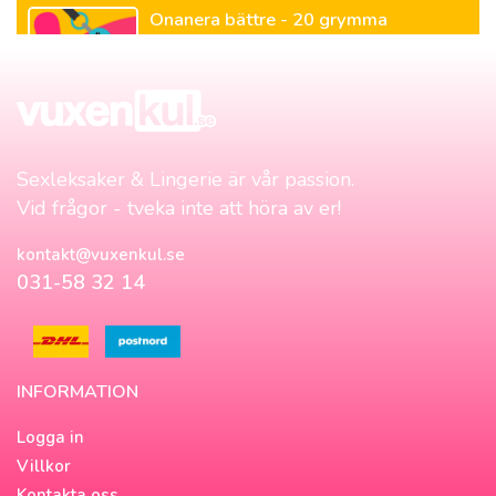
Onanera bättre - 20 grymma
onanitips!
Sexleksaker & Lingerie är vår passion.
Vid frågor - tveka inte att höra av er!
kontakt@vuxenkul.se
031-58 32 14
INFORMATION
Logga in
Villkor
Kontakta oss