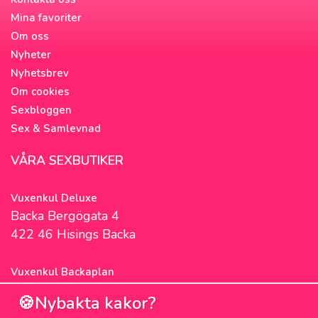
Mina favoriter
Om oss
Nyheter
Nyhetsbrev
Om cookies
Sexbloggen
Sex & Samlevnad
VÅRA SEXBUTIKER
Vuxenkul Deluxe
Backa Bergögata 4
422 46 Hisings Backa
Vuxenkul Backaplan
Färgfabriksgatan 3
🍪Nybakta kakor?
417 05 Göteborg