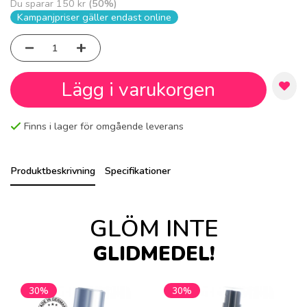
Du sparar
150 kr
(
50
%)
Kampanjpriser gäller endast online
Lägg i varukorgen
Finns i lager för omgående leverans
Produktbeskrivning
Specifikationer
GLÖM INTE
GLIDMEDEL!
30%
30%