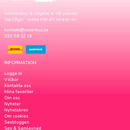
Sexleksaker & Lingerie är vår passion.
Vid frågor - tveka inte att höra av er!
kontakt@vuxenkul.se
031-58 32 14
INFORMATION
Logga in
Villkor
Kontakta oss
Mina favoriter
Om oss
Nyheter
Nyhetsbrev
Om cookies
Sexbloggen
Sex & Samlevnad