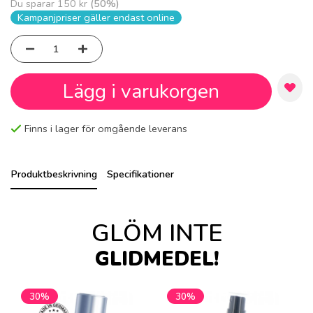
Du sparar
150 kr
(
50
%)
Kampanjpriser gäller endast online
Lägg i varukorgen
Finns i lager för omgående leverans
Produktbeskrivning
Specifikationer
GLÖM INTE
GLIDMEDEL!
30%
30%