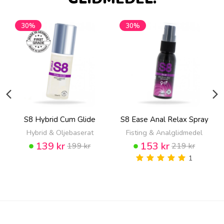
30%
30%
S8 Hybrid Cum Glide
S8 Ease Anal Relax Spray
Hybrid & Oljebaserat
Fisting & Analglidmedel
139 kr
153 kr
199 kr
219 kr
1