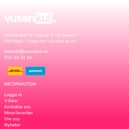
Sexleksaker & Lingerie är vår passion.
Vid frågor - tveka inte att höra av er!
kontakt@vuxenkul.se
031-58 32 14
INFORMATION
Logga in
Villkor
Kontakta oss
Mina favoriter
Om oss
Nyheter